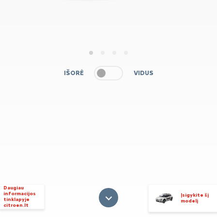
1
2
3
4
IŠORĖ
VIDUS
Daugiau
informacijos
Įsigykite šį
tinklapyje
modelį
citroen.lt