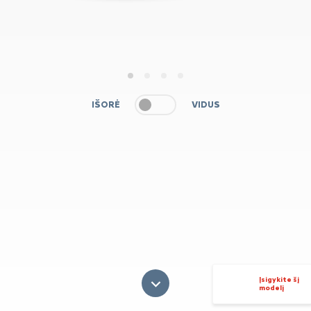
1
2
3
4
IŠORĖ
VIDUS
Įsigykite šį
modelį