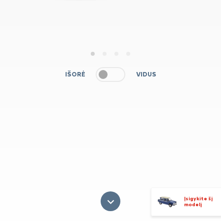
1
2
3
4
IŠORĖ
VIDUS
Įsigykite šį
modelį