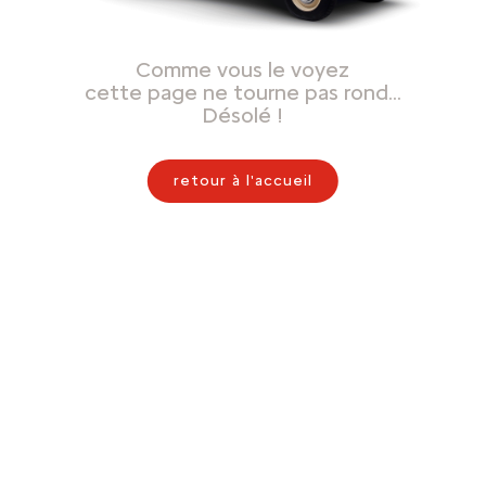
Comme vous le voyez
cette page ne tourne pas rond…
Désolé !
retour à l'accueil