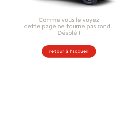
Comme vous le voyez
cette page ne tourne pas rond…
Désolé !
retour à l'accueil