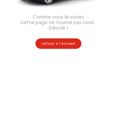
Comme vous le voyez
cette page ne tourne pas rond…
Désolé !
retour à l'accueil