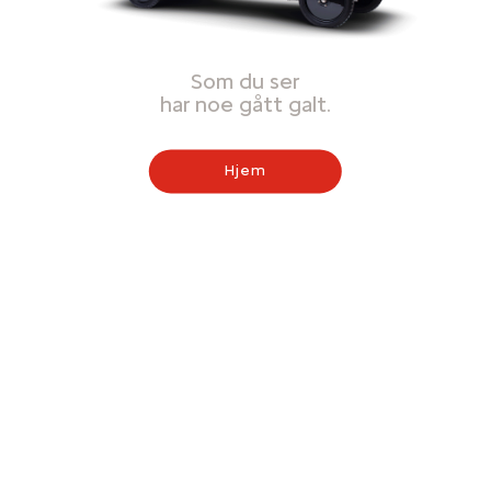
Som du ser
har noe gått galt.
Hjem