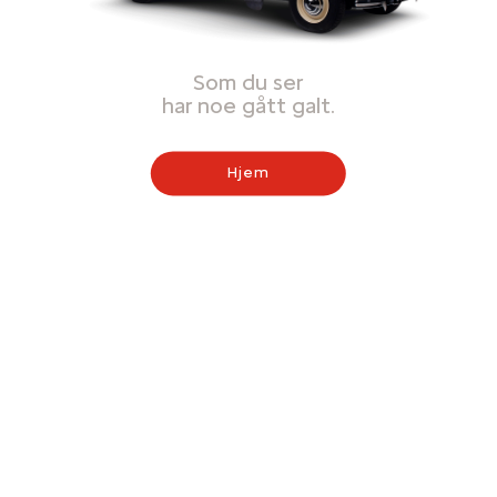
Som du ser
har noe gått galt.
Hjem