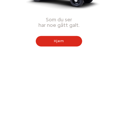
Som du ser
har noe gått galt.
Hjem