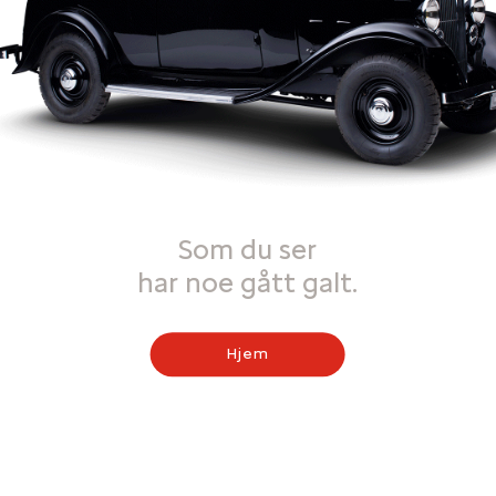
Som du ser
har noe gått galt.
Hjem