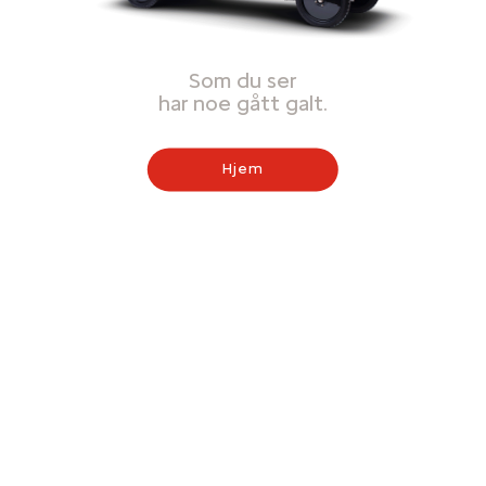
Som du ser
har noe gått galt.
Hjem