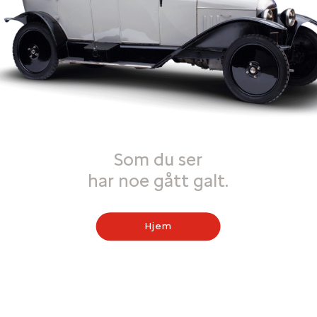
Som du ser
har noe gått galt.
Hjem