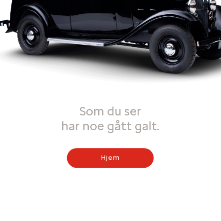
Som du ser
har noe gått galt.
Hjem