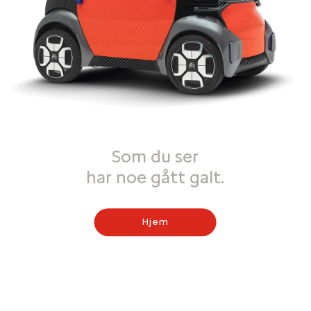
Som du ser
har noe gått galt.
Hjem