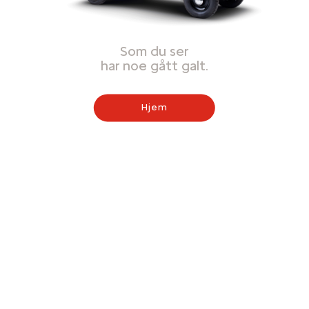
Som du ser
har noe gått galt.
Hjem