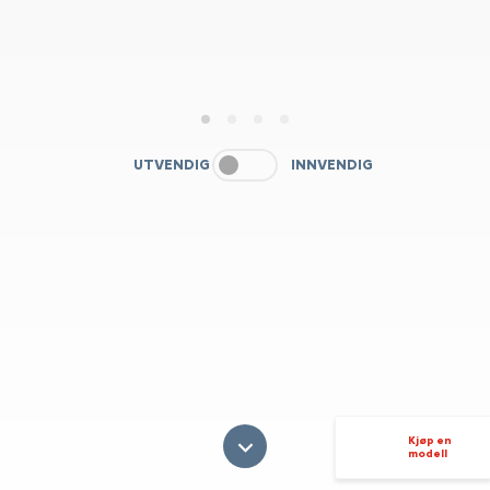
1
2
3
4
UTVENDIG
INNVENDIG
Kjøp en
modell