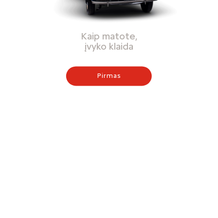
Kaip matote,
įvyko klaida
Pirmas