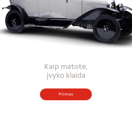
Kaip matote,
įvyko klaida
Pirmas