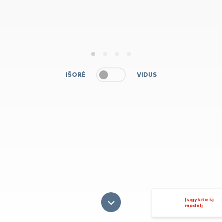
1
2
3
4
IŠORĖ
VIDUS
Įsigykite šį
modelį