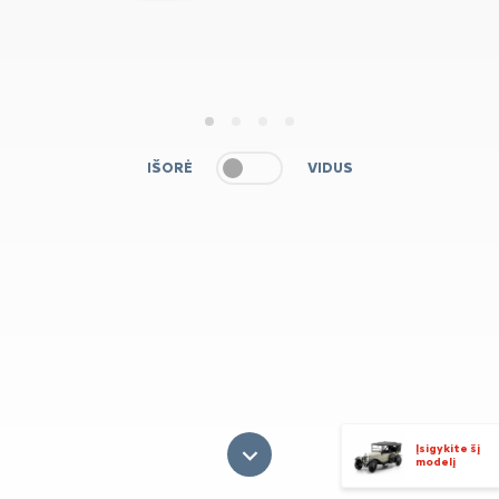
1
2
3
4
IŠORĖ
VIDUS
Įsigykite šį
modelį