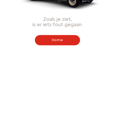
Zoals je ziet,
is er iets fout gegaan.
Home