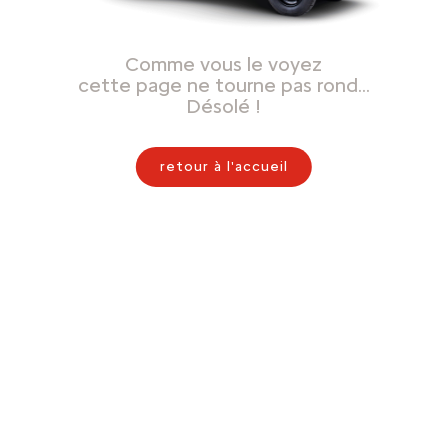
Comme vous le voyez
cette page ne tourne pas rond…
Désolé !
retour à l'accueil