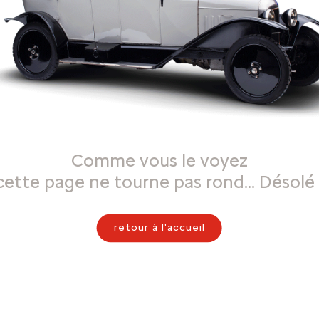
Comme vous le voyez
cette page ne tourne pas rond… Désolé 
retour à l'accueil