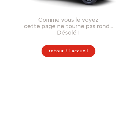
Comme vous le voyez
cette page ne tourne pas rond…
Désolé !
retour à l'accueil