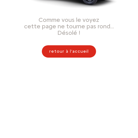
Comme vous le voyez
cette page ne tourne pas rond…
Désolé !
retour à l'accueil