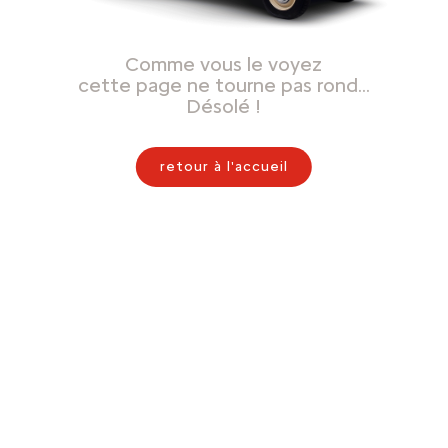
Comme vous le voyez
cette page ne tourne pas rond…
Désolé !
retour à l'accueil