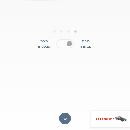
4
3
2
1
מבט
מבט
מבחוץ
מבפנים
לרכישת הדגם