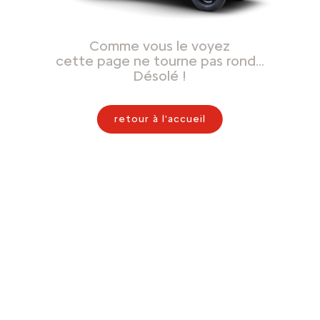
Comme vous le voyez
cette page ne tourne pas rond…
Désolé !
retour à l'accueil