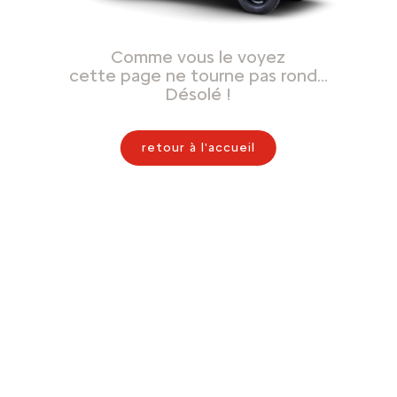
Comme vous le voyez
cette page ne tourne pas rond…
Désolé !
retour à l'accueil