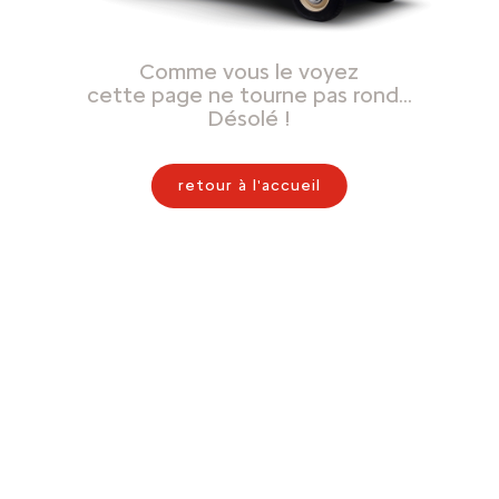
Comme vous le voyez
cette page ne tourne pas rond…
Désolé !
retour à l'accueil