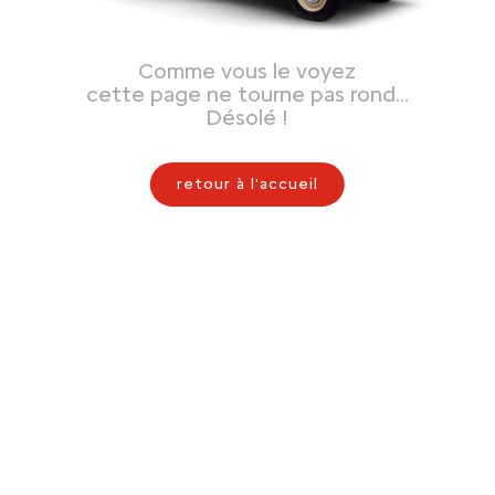
Comme vous le voyez
cette page ne tourne pas rond…
Désolé !
retour à l'accueil