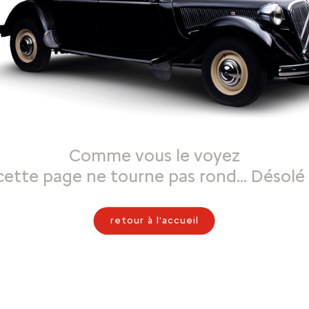
Comme vous le voyez
cette page ne tourne pas rond… Désolé 
retour à l'accueil