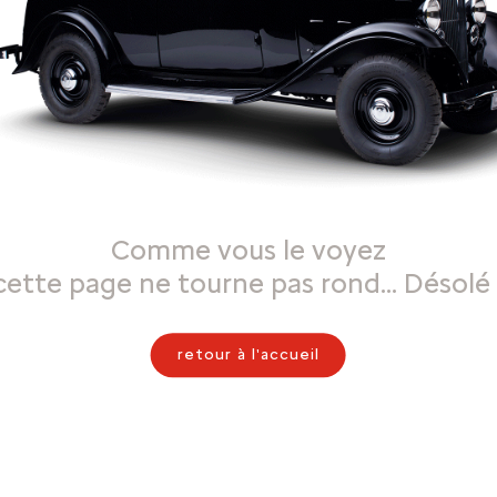
Comme vous le voyez
cette page ne tourne pas rond… Désolé 
retour à l'accueil