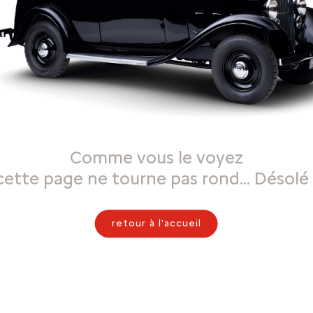
Comme vous le voyez
cette page ne tourne pas rond… Désolé 
retour à l'accueil