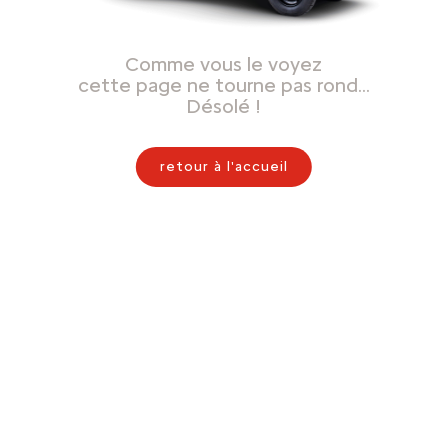
Comme vous le voyez
cette page ne tourne pas rond…
Désolé !
retour à l'accueil