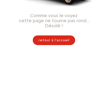
Comme vous le voyez
cette page ne tourne pas rond…
Désolé !
retour à l'accueil