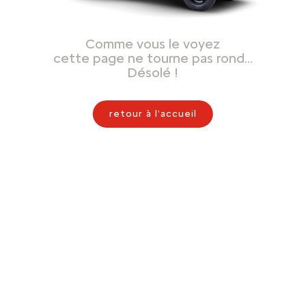
Comme vous le voyez
cette page ne tourne pas rond…
Désolé !
retour à l'accueil