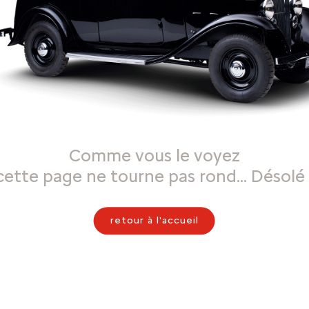
Comme vous le voyez
cette page ne tourne pas rond… Désolé 
retour à l'accueil