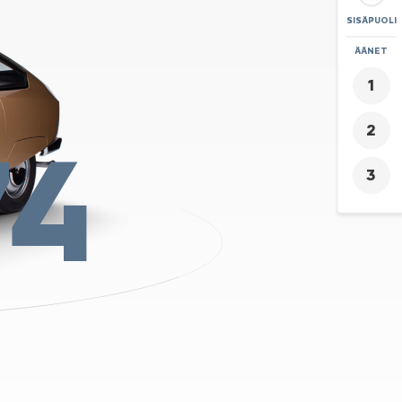
SISÄPUOLI
ZOOMAA
ÄÄNET
+
-
74