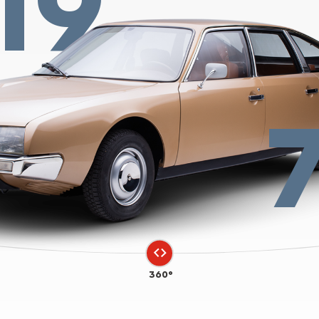
19
360°