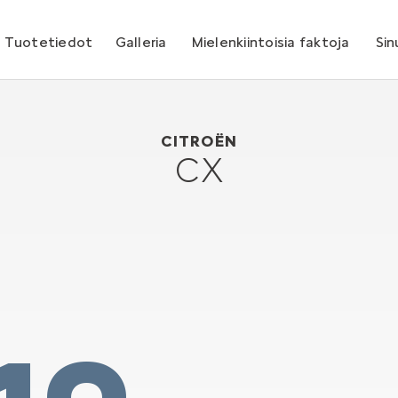
Tuotetiedot
Galleria
Mielenkiintoisia faktoja
Sin
Citroën CX
1974
CITROËN
CX